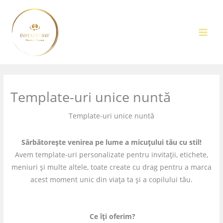
Skip
MAI
to
MEN
content
Template-uri unice nuntă
Template-uri unice nuntă
Sărbătorește venirea pe lume a micuțului tău cu stil!
Avem template-uri personalizate pentru invitații, etichete,
meniuri și multe altele, toate create cu drag pentru a marca
acest moment unic din viața ta și a copilului tău.
Ce îți oferim?